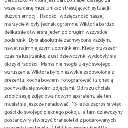
wszelką cenę musi unikać stresujących sytuacji i
dużych emocji. Radość i wdzięczność naszej
marzycielki były jednak ogromne. Wiktoria bardzo
delikatnie otwierała jeden po drugim wszystkie
podarunki. Była absolutnie zachwycona każdym,
nawet najmniejszym upominkiem. Kiedy przyszedł
czas na lustrzankę, z ust dziewczynki wydobyły się
okrzyki radości. Mama nie mogła ukryć swojego
wzruszenia. Wiktora było niezwykle zadowolona z
prezentu, kocha bowiem fotografować i z chęcią
pochwaliła się swoimi zdjęciami. Od razu chciała
zrobić sesję zdjęciową nowym aparatem, ale ten
musiał się jeszcze naładować. 13-latka zaprosiła więc
gości do swojego pięknego pokoju, a tam dziewczyny
postanowiły stworzyć bransoletki z podarowanych
wcześniej zestawów. Efekt był imponujący! Po