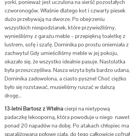
yorki, ponieważ jest uczulona na sierść pozostałych
czworonogów. Właśnie dlatego kot i czwarty piesek
dużo przebywają na dworze. Po obejrzeniu
wszystkich niespodzianek, które przywieźliśmy,
wynieśliśmy z garażu meble – przepiękną toaletkę z
lustrem, sofę i szafę. Dominika po prostu oniemiała z
zachwytu! Gdy umieściliśmy meble w jej pokoju,
okazało się, że wszystko idealnie pasuje. Nastolatka
była przeszczęśliwa. Nasza wizyta była bardzo udana,
Dominika zadowolona, a ciasto pyszne! Choć ciężko
było się rozstawać, musieliśmy ruszać w dalszą
drogę…
13-letni Bartosz z Wtelna
cierpi na nietypową
padaczkę lekooporną, która powoduje u niego nawet
ponad 20 napadów na dobę. Po atakach chłopiec ma
sparaliżowaną połowę ciała, do tego całkowicie cofnął