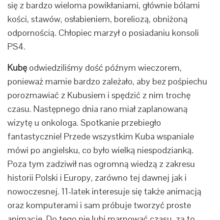
się z bardzo wieloma powikłaniami, głównie bólami
kości, stawów, osłabieniem, boreliozą, obniżoną
odpornością. Chłopiec marzył o posiadaniu konsoli
PS4.
Kubę
odwiedziliśmy dość późnym wieczorem,
ponieważ mamie bardzo zależało, aby bez pośpiechu
porozmawiać z Kubusiem i spędzić z nim trochę
czasu. Następnego dnia rano miał zaplanowaną
wizytę u onkologa. Spotkanie przebiegło
fantastycznie! Przede wszystkim Kuba wspaniale
mówi po angielsku, co było wielką niespodzianką.
Poza tym zadziwił nas ogromną wiedzą z zakresu
historii Polski i Europy, zarówno tej dawnej jak i
nowoczesnej. 11-latek interesuje się także animacją
oraz komputerami i sam próbuje tworzyć proste
animacje. Do tego nie lubi marnować czasu, za to