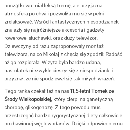
początkowo miał lekką tremę, ale przyjazna
atmosfera po chwili pozwoliła mu się w pełni
zrelaksować. Wśród fantastycznych niespodzianek
znalazły się najróżniejsze akcesoria i gadżety
rowerowe, słuchawki, oraz duży telewizor.
Dziewczyny od razu zaproponowały montaż
telewizora, na co Mikołaj z chęcią się zgodził. Radość
aż go rozpierała! Wizyta była bardzo udana,
nastolatek niezwykle cieszył się z niespodzianki i
przyznał, że nie spodziewał się tak miłych wrażeń.
Tego ranka czekał też na nas
11,5-letni Tomek ze
Środy Wielkopolskiej
, który cierpi na genetyczną
chorobę, glikogenozę. Z tego powodu musi
przestrzegać bardzo rygorystycznej diety całkowicie
pozbawionej węglowodanów. Dzięki odpowiedniemu