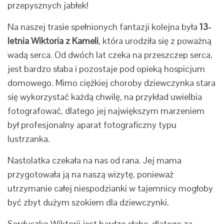
przepysznych jabłek!
Na naszej trasie spełnionych fantazji kolejna była
13-
letnia Wiktoria z Kameli
, która urodziła się z poważną
wadą serca. Od dwóch lat czeka na przeszczep serca,
jest bardzo słaba i pozostaje pod opieką hospicjum
domowego. Mimo ciężkiej choroby dziewczynka stara
się wykorzystać każdą chwilę, na przykład uwielbia
fotografować, dlatego jej największym marzeniem
był profesjonalny aparat fotograficzny typu
lustrzanka.
Nastolatka czekała na nas od rana. Jej mama
przygotowała ją na naszą wizytę, ponieważ
utrzymanie całej niespodzianki w tajemnicy mogłoby
być zbyt dużym szokiem dla dziewczynki.
Serduszko Wiktorii jest bardzo słabe, dlatego za