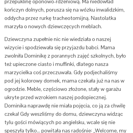
przepuklinę oponowo-rdzeniową. Ma niedowład
kończyn dolnych, porusza się na wózku inwalidzkim,
oddycha przez rurkę tracheotomijną. Nastolatka
marzyła o nowych dziewczęcych meblach.
Dziewczyna zupełnie nic nie wiedziała o naszej
wizycie i spodziewała się przyjazdu babci. Mama
zwolniła Dominikę z porannych zajęć szkolnych, było
też upieczone ciasto i muffinki, dlatego nasza
marzycielka coś przeczuwała. Gdy podjechaliśmy
pod jej kolorowy domek, mama czekała już na nas w
ogrodzie. Meble, częściowo złożone, stały w garażu
ukryte przed wzrokiem naszej podopiecznej.
Dominika naprawdę nie miała pojęcia, co ją za chwilę
czeka! Gdy weszliśmy do domu, dziewczyna widząc
tylu gości mówiących po angielsku, wcale się nie
speszyła tylko… powitała nas radośnie: „Welcome, my