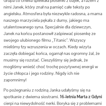
Grupa co chwila śpiewała piosenki z bajek, a razem z
nimi Janek, który znał na pamięć całe teksty po
angielsku. Atmosfera była niezwykle radosna, a mama
naszego marzyciela pękała z dumy, jakiego ma
utalentowanego syna. Specjalnie dla dziewczyn,
Janek na końcu postanowił zaśpiewać piosenkę ze
swojego ulubionego filmu „Titanic”. Wszyscy
mieliśmy łzy wzruszenia w oczach. Kiedy wizyta
zaczęła dobiegać końca, ogarnął nas ogromny żal, że
musimy się rozstać. Cieszyliśmy się jednak, że
mogliśmy wnieść choć trochę pozytywnej energii w
życie chłopca i jego rodziny. Nigdy ich nie
zapomnimy!
Po pożegnaniu z rodziną Janka udałyśmy się na
spotkanie z dwiema siostrami.
16-letnia Marta z Gdyni
cierpi na niewydolność nerki. Boryka się z problemami