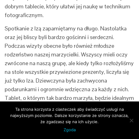
dobrym tablecie, który ułatwi jej naukę w technikum
fotograficznym.
Spotkanie z Izą zapamiętamy na długo. Nastolatka
oraz jej bliscy byli bardzo gościnni i serdeczni.
Podczas wizyty obecne było również młodsze
rodzeństwo naszej marzycielki. Wszyscy mieli oczy
zwrócone na naszą grupę, ale kiedy tylko rozłożyliśmy
na stole wszystkie przywiezione prezenty, liczyła się
już tylko Iza. Dziewczyna była zachwycona
podarunkami i ogromnie wdzięczna za każdy z nich.
Tablet, o którym tak bardzo marzyła, będzie idealnym
narzędziem edukacyjnym. Iza chodzi do technikum
Ta strona korzysta z ciasteczek aby świadczyć usługi na
fotograficznego i ciągle musi korzystać z nowych
najwyższym poziomie. Dalsze korzystanie ze strony oznacza,
że zgadzasz się na ich użycie.
technologii. Jest bardzo utalentowaną uczennicą,
Zgoda
nauczyciele bardzo chwalą jej zdjęcia, a sama