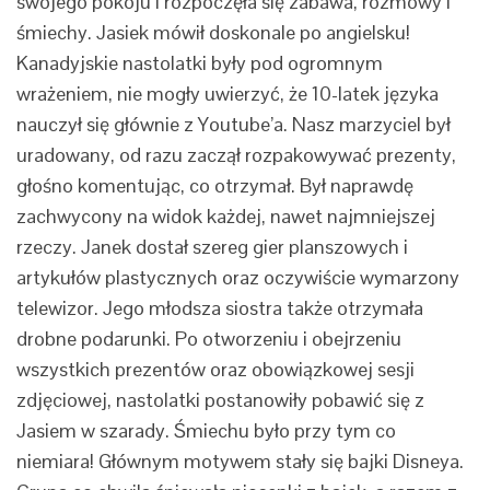
swojego pokoju i rozpoczęła się zabawa, rozmowy i
śmiechy. Jasiek mówił doskonale po angielsku!
Kanadyjskie nastolatki były pod ogromnym
wrażeniem, nie mogły uwierzyć, że 10-latek języka
nauczył się głównie z Youtube’a. Nasz marzyciel był
uradowany, od razu zaczął rozpakowywać prezenty,
głośno komentując, co otrzymał. Był naprawdę
zachwycony na widok każdej, nawet najmniejszej
rzeczy. Janek dostał szereg gier planszowych i
artykułów plastycznych oraz oczywiście wymarzony
telewizor. Jego młodsza siostra także otrzymała
drobne podarunki. Po otworzeniu i obejrzeniu
wszystkich prezentów oraz obowiązkowej sesji
zdjęciowej, nastolatki postanowiły pobawić się z
Jasiem w szarady. Śmiechu było przy tym co
niemiara! Głównym motywem stały się bajki Disneya.