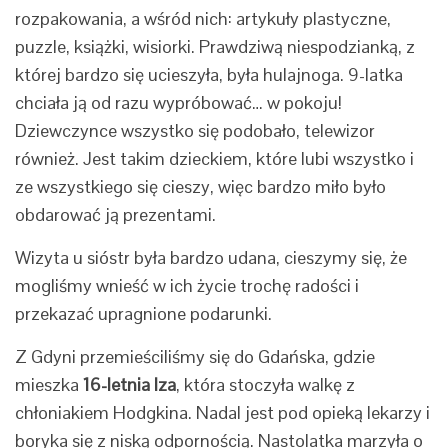
rozpakowania, a wśród nich: artykuły plastyczne,
puzzle, książki, wisiorki. Prawdziwą niespodzianką, z
której bardzo się ucieszyła, była hulajnoga. 9-latka
chciała ją od razu wypróbować… w pokoju!
Dziewczynce wszystko się podobało, telewizor
również. Jest takim dzieckiem, które lubi wszystko i
ze wszystkiego się cieszy, więc bardzo miło było
obdarować ją prezentami.
Wizyta u sióstr była bardzo udana, cieszymy się, że
mogliśmy wnieść w ich życie trochę radości i
przekazać upragnione podarunki.
Z Gdyni przemieściliśmy się do Gdańska, gdzie
mieszka
16-letnia Iza
, która stoczyła walkę z
chłoniakiem Hodgkina. Nadal jest pod opieką lekarzy i
boryka się z niską odpornością. Nastolatka marzyła o