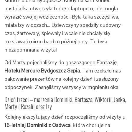
klubu Polonia Bydgoszcz. Kiedy na sam koniec
nastolatka otworzyła torbę z laptopem, nie mogła
wyrazić swojej wdzięczności. Była taka szczęśliwa,
miała łzy w oczach… Dziewczyny spędziły cudowny
czas, żartowały, śpiewały i wcale nie chciały się
rozstawać mimo bardzo późnej pory. To była
niezapomniana wizyta!
Od Marty pojechaliśmy do goszczącego Fantazję
Hotelu Mercure Bydgoszcz Sepia
. Tam czekało nas
pakowanie prezentów na kolejny dzień i zasłużony
odpoczynek. Zasnęliśmy wszyscy w mgnieniu oka!
Dzień trzeci – marzenia Dominiki, Bartosza, Wiktorii, Janka,
Marty i Rozalii oraz Izy
Kolejny ekscytujący dzień rozpoczęliśmy od wizyty u
16-letniej Dominiki z Osówca
, która choruje na