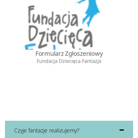
Czyje fantazje realizujemy?