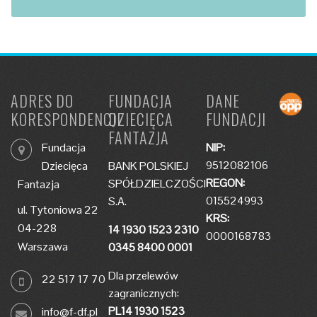
ADRES DO
FUNDACJA
DANE
KORESPONDENCJI
DZIECIĘCA
FUNDACJI
FANTAZJA
Fundacja
NIP:
9512082106
Dziecięca
BANK POLSKIEJ
REGON:
SPÓŁDZIELCZOŚCI
Fantazja
015524993
S.A.
ul. Tytoniowa 22
KRS:
04-228
14 1930 1523 2310
0000168783
Warszawa
0345 8400 0001
Dla przelewów
22 517 17 70
zagranicznych:
PL14 1930 1523
info@f-df.pl