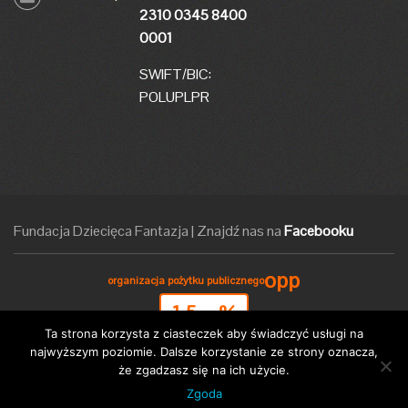
2310 0345 8400
0001
SWIFT/BIC:
POLUPLPR
Fundacja Dziecięca Fantazja
|
Znajdź nas na
Facebooku
opp
organizacja pożytku publicznego
1,5
%
Ta strona korzysta z ciasteczek aby świadczyć usługi na
Możesz przekazać 1,5% swojego podatku na rzecz Fundacji Dziecięca Fantazja
najwyższym poziomie. Dalsze korzystanie ze strony oznacza,
że zgadzasz się na ich użycie.
|
Powered by
Grupa ABS
Projekt i wykonanie -
Web-Up!
Zgoda