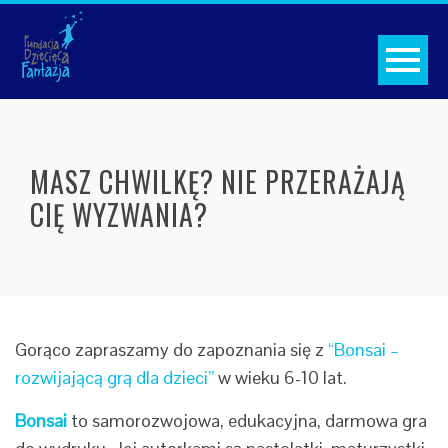
MASZ CHWILKĘ? NIE PRZERAŻAJĄ
CIĘ WYZWANIA?
Gorąco zapraszamy do zapoznania się z
“Bonsai –
rozwijającą grą dla dzieci”
w wieku 6-10 lat.
Bonsai
to samorozwojowa, edukacyjna, darmowa gra