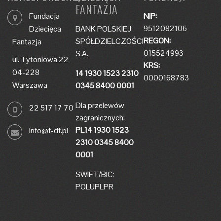
FANTAZJA
Fundacja
NIP:
9512082106
Dziecięca
BANK POLSKIEJ
REGON:
SPÓŁDZIELCZOŚCI
Fantazja
015524993
S.A.
ul. Tytoniowa 22
KRS:
04-228
14 1930 1523 2310
0000168783
Warszawa
0345 8400 0001
Dla przelewów
22 517 17 70
zagranicznych:
PL14 1930 1523
info@f-df.pl
2310 0345 8400
0001
SWIFT/BIC:
POLUPLPR