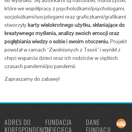
do wydruku. Jej autorkami są nastolatki, maturzystki,
które we współpracy z psycholożkami/psychologami,
socjolożkami/socjologami oraz graficzkami/grafikami
stworzyły
karty wielokrotnego użytku, skłaniające do
kreatywnego myślenia, analizy swoich emocji oraz
pogłębiania wiedzy o sobie i swoim otoczeniu.
Projekt
powstał w ramach “Zwolnionych z Teorii” i wynikł z
chęci wsparcia dzieci oraz ich rodziców w ciężkich
czasach pandemii/po pandemii.
Zapraszamy do zabawy!
ADRES DO
FUNDACJA
DANE
KORESPONDENCJI
DZIECIĘCA
FUNDACJI