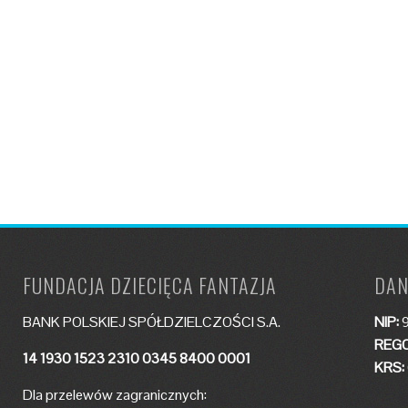
FUNDACJA DZIECIĘCA FANTAZJA
DAN
BANK POLSKIEJ SPÓŁDZIELCZOŚCI S.A.
NIP:
9
REGO
14 1930 1523 2310 0345 8400 0001
KRS:
Dla przelewów zagranicznych: