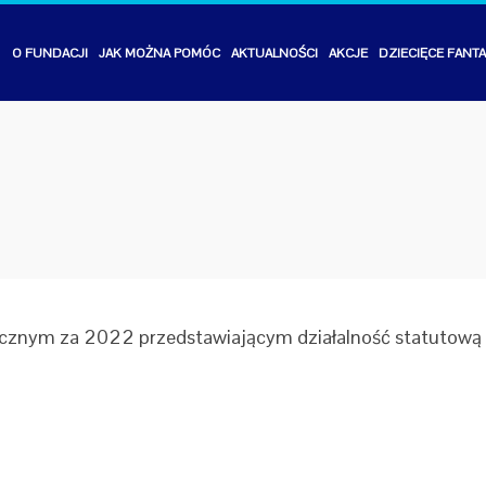
STRONA
O FUNDACJI
JAK MOŻNA POMÓC
AKTUALNOŚCI
AKCJE
DZIECIĘCE FANT
GŁÓWNA
znym za 2022 przedstawiającym działalność statutową F