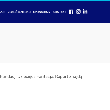
Facebook
Instagram
Linkedin
AZJE
ZGŁOŚ DZIECKO
SPONSORZY
KONTAKT
undacji Dziecięca Fantazja. Raport znajdą