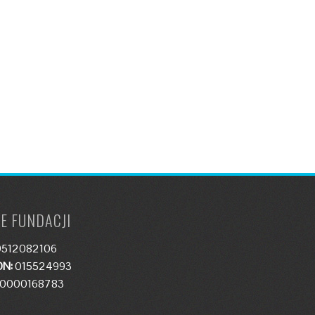
E FUNDACJI
512082106
N:
015524993
0000168783