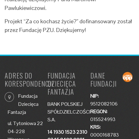
Pawlukiewiczowi.
Projekt “Za co kochasz życie?” dofinansowany został
przez Fundację PZU. Dziękujemy!
ADRES DO
FUNDACJA
DANE
KORESPONDENCJI
DZIECIĘCA
FUNDACJI
FANTAZJA
Fundacja
NIP:
9512082106
Dziecięca
BANK POLSKIEJ
REGON:
SPÓŁDZIELCZOŚCI
Fantazja
015524993
S.A.
ul. Tytoniowa 22
KRS:
04-228
14 1930 1523 2310
0000168783