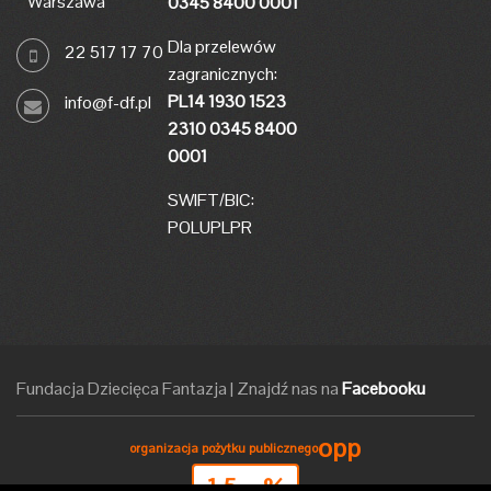
Warszawa
0345 8400 0001
Dla przelewów
22 517 17 70
zagranicznych:
PL14 1930 1523
info@f-df.pl
2310 0345 8400
0001
SWIFT/BIC:
POLUPLPR
Fundacja Dziecięca Fantazja
|
Znajdź nas na
Facebooku
opp
organizacja pożytku publicznego
1,5
%