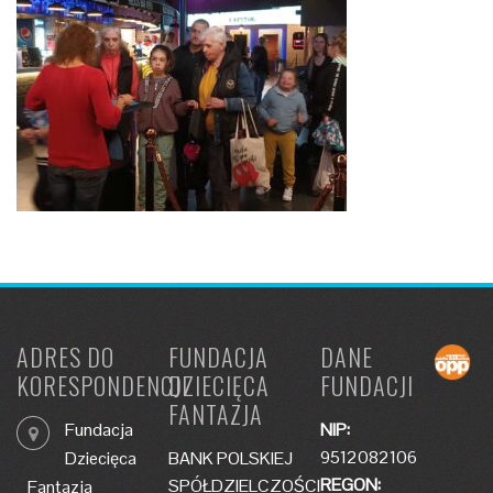
ADRES DO
FUNDACJA
DANE
KORESPONDENCJI
DZIECIĘCA
FUNDACJI
FANTAZJA
Fundacja
NIP:
9512082106
Dziecięca
BANK POLSKIEJ
REGON:
SPÓŁDZIELCZOŚCI
Fantazja