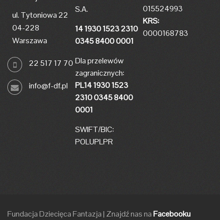
015524993
S.A.
ul. Tytoniowa 22
KRS:
04-228
14 1930 1523 2310
0000168783
Warszawa
0345 8400 0001
Dla przelewów
22 517 17 70
zagranicznych:
PL14 1930 1523
info@f-df.pl
2310 0345 8400
0001
SWIFT/BIC:
POLUPLPR
Fundacja Dziecięca Fantazja
|
Znajdź nas na
Facebooku