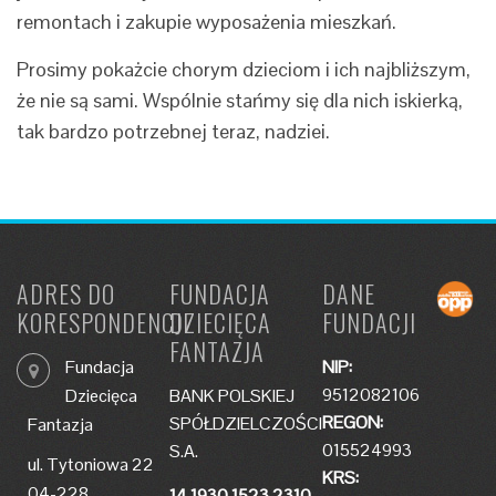
remontach i zakupie wyposażenia mieszkań.
Prosimy pokażcie chorym dzieciom i ich najbliższym,
że nie są sami. Wspólnie stańmy się dla nich iskierką,
tak bardzo potrzebnej teraz, nadziei.
ADRES DO
FUNDACJA
DANE
KORESPONDENCJI
DZIECIĘCA
FUNDACJI
FANTAZJA
Fundacja
NIP:
9512082106
Dziecięca
BANK POLSKIEJ
REGON:
SPÓŁDZIELCZOŚCI
Fantazja
015524993
S.A.
ul. Tytoniowa 22
KRS:
04-228
14 1930 1523 2310