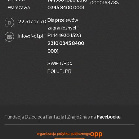
0000168783
Warszawa
0345 8400 0001
Dla przelewów
22 517 17 70
zagranicznych:
PL14 1930 1523
info@f-df.pl
2310 0345 8400
0001
SWIFT/BIC:
POLUPLPR
Fundacja Dziecięca Fantazja
|
Znajdź nas na
Facebooku
opp
organizacja pożytku publicznego