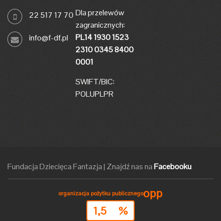
Dla przelewów
22 517 17 70
zagranicznych:
PL14 1930 1523
info@f-df.pl
2310 0345 8400
0001
SWIFT/BIC:
POLUPLPR
Fundacja Dziecięca Fantazja
|
Znajdź nas na
Facebooku
opp
organizacja pożytku publicznego
1,5
%