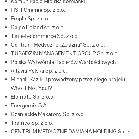
Komunikacja Miejska Łomianki
HSH Chemie Sp. z o.o.
Emplo Sp. z o.o.
Dalpo Poland sp. z o.o.
Time4ecommerce Sp. z o.o.
Centrum Medyczne „Żelazna” Sp. z o.o.
TUBĄDZIN MANAGEMENT GROUP Sp. z o.o.
Polska Wytwórnia Papierów Wartościowych
Altavia Polska Sp. z o.o.
Michał “Kazik” i prowadzony przez niego projekt
Who If Not You!?
Elomoto Sp. z o.o.
Energomix S.A.
Czanieckie Makarony Sp. z o.o.
Tramco Sp. z o.o.
CENTRUM MEDYCZNE DAMIANA HOLDING Sp. z