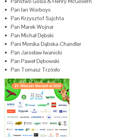
Państwo Gosia & Henry McGovern
Pan Ian Worboys
Pan Krzysztof Sajchta
Pan Marek Wojnar
Pan Michał Dębski
Pani Monika Dąbska-Chandler
Pan Jarosław Iwanicki
Pan Paweł Dębowski
Pan Tomasz Trzósło