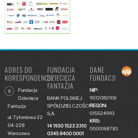
ADRES DO
FUNDACJA
DANE
KORESPONDENCJI
DZIECIĘCA
FUNDACJI
FANTAZJA
Fundacja
NIP:
9512082106
Dziecięca
BANK POLSKIEJ
REGON:
SPÓŁDZIELCZOŚCI
Fantazja
015524993
S.A.
ul. Tytoniowa 22
KRS:
04-228
14 1930 1523 2310
0000168783
Warszawa
0345 8400 0001