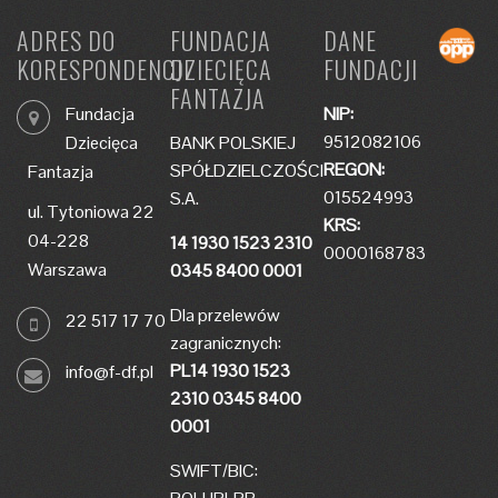
ADRES DO
FUNDACJA
DANE
KORESPONDENCJI
DZIECIĘCA
FUNDACJI
FANTAZJA
Fundacja
NIP:
9512082106
Dziecięca
BANK POLSKIEJ
REGON:
SPÓŁDZIELCZOŚCI
Fantazja
015524993
S.A.
ul. Tytoniowa 22
KRS:
04-228
14 1930 1523 2310
0000168783
Warszawa
0345 8400 0001
Dla przelewów
22 517 17 70
zagranicznych:
PL14 1930 1523
info@f-df.pl
2310 0345 8400
0001
SWIFT/BIC: