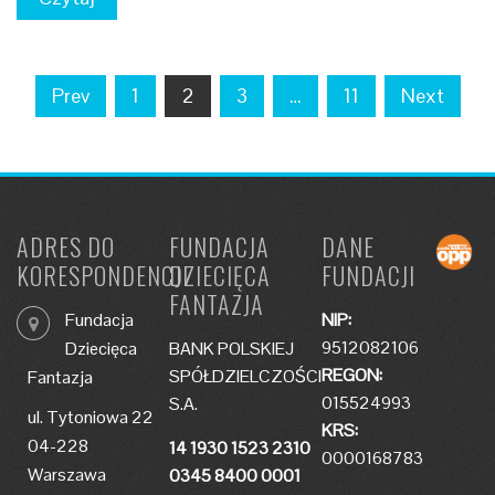
Nawigacja
Prev
1
2
3
…
11
Next
po
wpisach
ADRES DO
FUNDACJA
DANE
KORESPONDENCJI
DZIECIĘCA
FUNDACJI
FANTAZJA
Fundacja
NIP:
9512082106
Dziecięca
BANK POLSKIEJ
REGON:
SPÓŁDZIELCZOŚCI
Fantazja
015524993
S.A.
ul. Tytoniowa 22
KRS:
04-228
14 1930 1523 2310
0000168783
Warszawa
0345 8400 0001