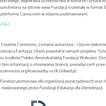
ystycznego, wspierania uczestnictwa w kulturze i sztuce 
echniono na stronie www Fundacji materiały w formie 5 s
ną platformę Canva.com w stopniu podstawowym.
UTAJ.
cji Creative Commons „Uznanie autorstwa – Użycie niekom
iecięca Fantazja. Utwór powstał w ramach projektu “Sztu
iu środków Polsko-Amerykańskiej Fundacji Wolności. Zezw
 tym informacji o stosowanej licencji, posiadaczach praw 
tivecommons.org/licenses/by-nc/4.0/deed.pl.
„Fundusz pomocowy dla organizacji pozarządowych oraz i
 realizowanego przez Fundację Edukacja dla Demokracji.