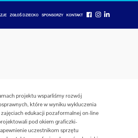
Facebook
Instagram
Linkedin
AZJE
ZGŁOŚ DZIECKO
SPONSORZY
KONTAKT
ramach projektu wsparliśmy rozwój
łnosprawnych, które w wyniku wykluczenia
w zajęciach edukacji pozaformalnej on-line
rojektowali pod okiem graficzki-
 zapewnienie uczestnikom sprzętu