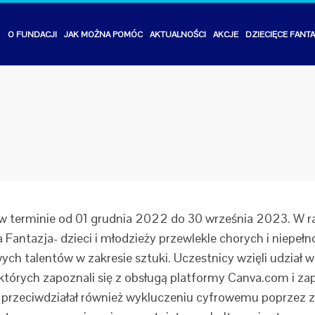
STRONA
O FUNDACJI
JAK MOŻNA POMÓC
AKTUALNOŚCI
AKCJE
DZIECIĘCE FANT
GŁÓWNA
ł w terminie od 01 grudnia 2022 do 30 września 2023. W 
Fantazja- dzieci i młodzieży przewlekle chorych i niepe
ych talentów w zakresie sztuki. Uczestnicy wzięli udział 
tórych zapoznali się z obsługą platformy Canva.com i zap
t przeciwdziałał również wykluczeniu cyfrowemu poprzez