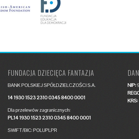
FUNDACJA DZIECIĘCA FANTAZJA
DAN
BANK POLSKIEJ SPÓŁDZIELCZOŚCI S.A.
NIP:
9
REGO
14 1930 1523 2310 0345 8400 0001
KRS:
Dla przelewów zagranicznych:
PL14 1930 1523 2310 0345 8400 0001
SWIFT/BIC: POLUPLPR