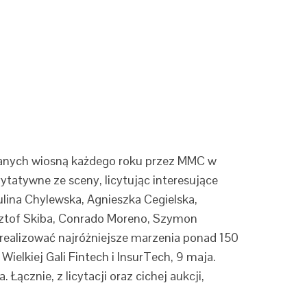
owanych wiosną każdego roku przez MMC w
atywne ze sceny, licytując interesujące
aulina Chylewska, Agnieszka Cegielska,
sztof Skiba, Conrado Moreno, Szymon
realizować najróżniejsze marzenia ponad 150
elkiej Gali Fintech i InsurTech, 9 maja.
ącznie, z licytacji oraz cichej aukcji,