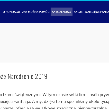
STRONA
O FUNDACJI
JAK MOŻNA POMÓC
AKTUALNOŚCI
AKCJE
DZIECIĘCE FANT
GŁÓWNA
oże Narodzenie 2019
artkami świątecznymi. W tym czasie setki firm i osób pry
cięca Fantazja. A my, dzięki temu spełniliśmy około ty
naszej ofercie są wyjątkowe, magiczne, niepowtarzalne. Ni