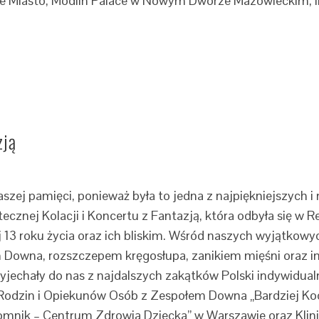
are Miasto, Modlin Palace w Nowym Dworze Mazowieckim, 
zją
szej pamięci, ponieważ była to jedna z najpiękniejszych i
cznej Kolacji i Koncertu z Fantazją, która odbyła się w 
3 roku życia oraz ich bliskim. Wśród naszych wyjątkowyc
owna, rozszczepem kręgosłupa, zanikiem mięśni oraz i
yjechały do nas z najdalszych zakątków Polski indywidual
 Rodzin i Opiekunów Osób z Zespołem Downa „Bardziej Ko
mnik – Centrum Zdrowia Dziecka” w Warszawie oraz Klinik