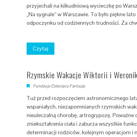
przyjechali na kilkudniową wycieczkę po Warsza
„Na sygnale” w Warszawie. To było piękne lato
odpoczynku od codziennych trudności. Za chwi
Czytaj
Rzymskie Wakacje Wiktorii i Weronik
Fundacja Dziecięca Fantazja
Tuż przed rozpoczęciem astronomicznego lata 
wspaniałych, niezapomnianych rzymskich wakac
nieuleczalną chorobę, artrogrypozę. Poważne d
zniekształcenia ciała i zaburza wszystkie funkc
determinacji rodziców, kolejnym operacjom i ni