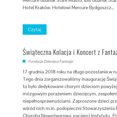
Mercure Gdańsk Stare Miasto, Ibis Gdańsk St
Hotel Kraków. Hotelowi Mercure Bydgoszcz…
Czytaj
Świąteczna Kolacja i Koncert z Fanta
Fundacja Dziecięca Fantazja
17 grudnia 2018 roku na długo pozostanie w na
Tego dnia zorganizowaliśmy inaugurację Świąte
to było dedykowane chorym dzieciom powyżej 1
mózgowym porażeniem dziecięcym, zespołem D
niepełnosprawnościami. Zaproszone dzieci prz
wśród nich m.in. podopieczni Stowarzyszenia
Chorobą Nowotworową, pacjenci Instytutu „Po