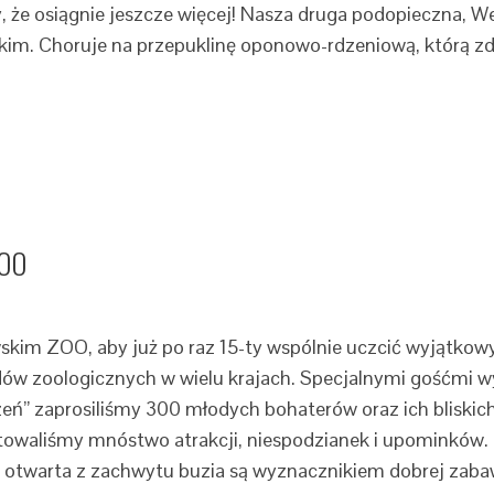
y, że osiągnie jeszcze więcej! Nasza druga podopieczna, We
zkim. Choruje na przepuklinę oponowo-rdzeniową, którą 
ZOO
skim ZOO, aby już po raz 15-ty wspólnie uczcić wyjątkowy
ów zoologicznych w wielu krajach. Specjalnymi gośćmi wyd
eń” zaprosiliśmy 300 młodych bohaterów oraz ich bliskic
owaliśmy mnóstwo atrakcji, niespodzianek i upominków. Cz
 otwarta z zachwytu buzia są wyznacznikiem dobrej zabawy