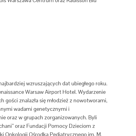
Ibis Warszawa Centrum oraz Radisson Blu
 najbardziej wzruszających dat ubiegłego roku.
Renaissance Warsaw Airport Hotel. Wydarzenie
h gości znalazła się młodzież z nowotworami,
nnymi wadami genetycznymi i
nie oraz w grupach zorganizowanych. Byli
chani” oraz Fundacji Pomocy Dzieciom z
i Onkologii Ośrodka Pediatrycznego im. M.