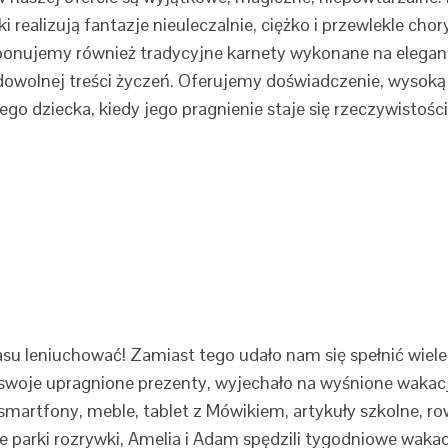
artki realizują fantazje nieuleczalnie, ciężko i przewlekle c
oponujemy również tradycyjne karnety wykonane na elega
wolnej treści życzeń. Oferujemy doświadczenie, wysoką ja
ącego dziecka, kiedy jego pragnienie staje się rzeczywisto
czasu leniuchować! Zamiast tego udało nam się spełnić wi
woje upragnione prezenty, wyjechało na wyśnione wakacje 
 smartfony, meble, tablet z Mówikiem, artykuły szkolne, 
kie parki rozrywki, Amelia i Adam spędzili tygodniowe wak