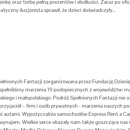
nkę oraz torbę pełną prezentów i słodkości. Zaraz po ofi
yczny iluzjonista sprawił, że dzieci doświadczyły…
ełnionych Fantazji zorganizowana przez Fundację Dziecięc
ia spełniliśmy marzenia 19 podopiecznych z województw: m
iego i małopolskiego. Podróż Spełnionych Fantazji nie o
przyjaciół – firm i osób prywatnych - marzenia naszych po
i autami. Wypożyczalnia samochodów Express Rent a Car 
h wynajem. Wielkie serce okazały nam także goszczące nas