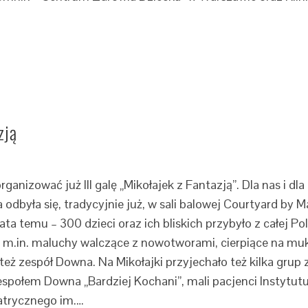
zją
ganizować już III galę „Mikołajek z Fantazją”. Dla nas i 
 odbyła się, tradycyjnie już, w sali balowej Courtyard by
lata temu – 300 dzieci oraz ich bliskich przybyło z całej Po
 m.in. maluchy walczące z nowotworami, cierpiące na muk
też zespół Downa. Na Mikołajki przyjechało też kilka gru
społem Downa „Bardziej Kochani”, mali pacjenci Instytu
iatrycznego im.…