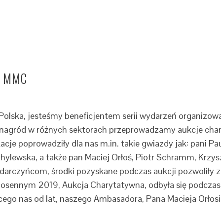
my MMC
 Polska, jesteśmy beneficjentem serii wydarzeń organiz
nagród w różnych sektorach przeprowadzamy aukcje charyt
tacje poprowadziły dla nas m.in. takie gwiazdy jak: pani P
hylewska, a także pan Maciej Orłoś, Piotr Schramm, Krzy
darczyńcom, środki pozyskane podczas aukcji pozwoliły z
osennym 2019, Aukcja Charytatywna, odbyła się podczas Wi
o nas od lat, naszego Ambasadora, Pana Macieja Orłosia. Ł