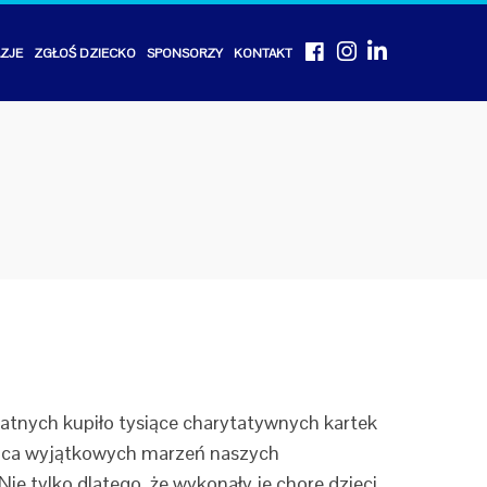
Facebook
Instagram
Linkedin
AZJE
ZGŁOŚ DZIECKO
SPONSORZY
KONTAKT
watnych kupiło tysiące charytatywnych kartek
siąca wyjątkowych marzeń naszych
e tylko dlatego, że wykonały je chore dzieci,