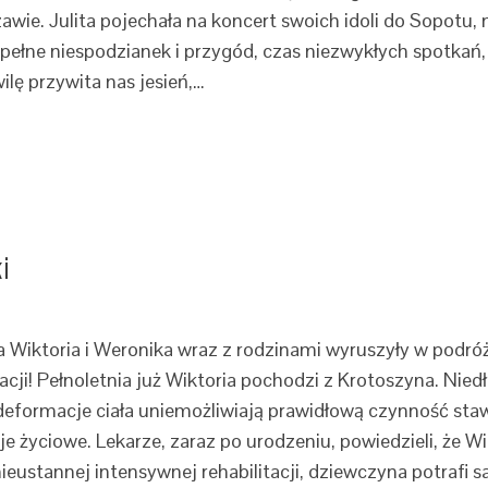
wie. Julita pojechała na koncert swoich idoli do Sopotu, 
 pełne niespodzianek i przygód, czas niezwykłych spotkań,
lę przywita nas jesień,…
i
Wiktoria i Weronika wraz z rodzinami wyruszyły w podróż 
ji! Pełnoletnia już Wiktoria pochodzi z Krotoszyna. Nie
eformacje ciała uniemożliwiają prawidłową czynność stawó
je życiowe. Lekarze, zaraz po urodzeniu, powiedzieli, że Wi
eustannej intensywnej rehabilitacji, dziewczyna potrafi s