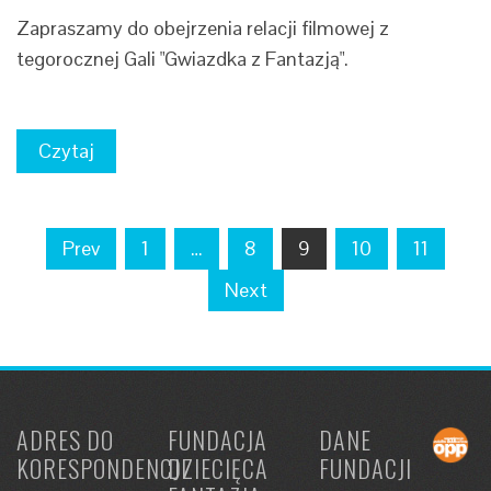
Zapraszamy do obejrzenia relacji filmowej z
tegorocznej Gali "Gwiazdka z Fantazją".
Czytaj
Nawigacja
Prev
1
…
8
9
10
11
po
Next
wpisach
ADRES DO
FUNDACJA
DANE
KORESPONDENCJI
DZIECIĘCA
FUNDACJI