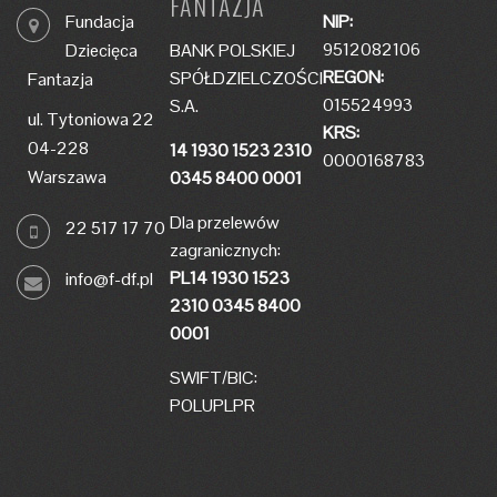
FANTAZJA
Fundacja
NIP:
9512082106
Dziecięca
BANK POLSKIEJ
REGON:
SPÓŁDZIELCZOŚCI
Fantazja
015524993
S.A.
ul. Tytoniowa 22
KRS:
04-228
14 1930 1523 2310
0000168783
Warszawa
0345 8400 0001
Dla przelewów
22 517 17 70
zagranicznych:
PL14 1930 1523
info@f-df.pl
2310 0345 8400
0001
SWIFT/BIC:
POLUPLPR